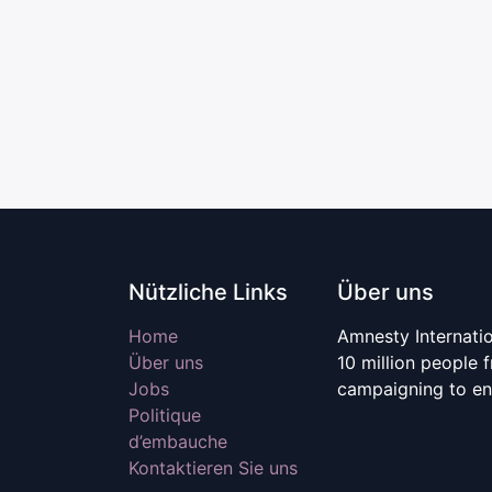
Nützliche Links
Über uns
Home
Amnesty Internati
Über uns
10 million people 
Jobs
campaigning to en
Politique
d’embauche
Kontaktieren Sie uns