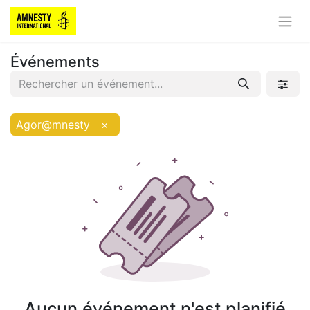
Événements
Agor@mnesty
×
Aucun événement n'est planifié