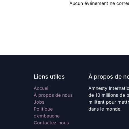
Aucun événement ne corres
Liens utiles
À propos de n
Accueil
Amnesty Internati
À propos de nous
de 10 millions de 
Jobs
militent pour mett
Politique
dans le monde.
d’embauche
Contactez-nous