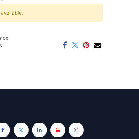
 available.
ntee
s