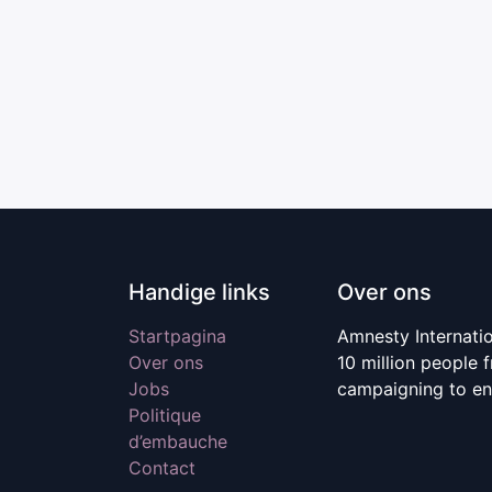
Handige links
Over ons
Startpagina
Amnesty Internati
Over ons
10 million people 
Jobs
campaigning to en
Politique
d’embauche
Contact