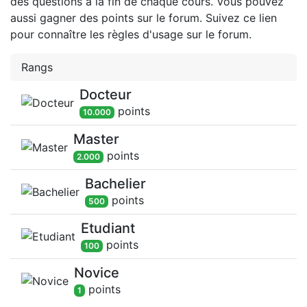
des questions à la fin de chaque cours. Vous pouvez
aussi gagner des points sur le forum. Suivez ce lien
pour connaître les règles d'usage sur le forum.
Rangs
Docteur
point
s
10.000
Master
point
s
2.000
Bachelier
point
s
500
Etudiant
point
s
100
Novice
point
s
1