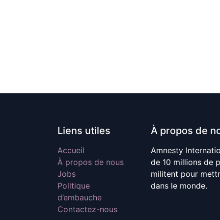
Liens utiles
À propos de n
Accueil
Amnesty Internati
À propos de nous
de 10 millions de 
Jobs
militent pour mett
Politique
dans le monde.
d’embauche
Contactez-nous