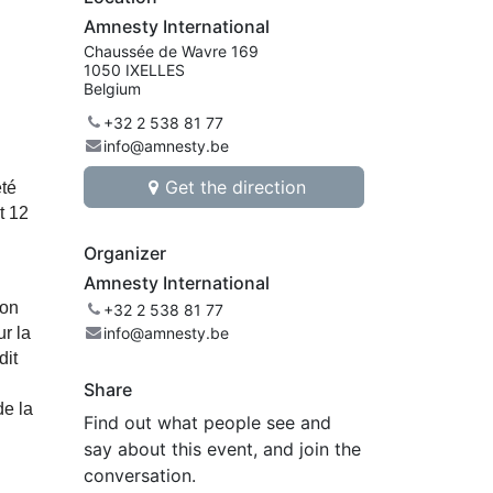
Amnesty International
Chaussée de Wavre 169
1050 IXELLES
Belgium
+32 2 538 81 77
info@amnesty.be
Get the direction
té 
 12 
Organizer
Amnesty International
on 
+32 2 538 81 77
 la 
info@amnesty.be
it 
Share
e la 
Find out what people see and
say about this event, and join the
conversation.