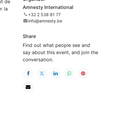
et de
Amnesty International
r la
+32 2 538 81 77
info@amnesty.be
Share
Find out what people see and
say about this event, and join the
conversation.