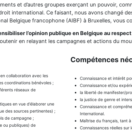
ments et d’autres groupes exerçant un pouvoir, comme
droit international. Ce faisant, nous avons changé des 
onal Belgique francophone (AIBF) à Bruxelles, vous co
ensibiliser l’opinion publique en Belgique au respec
soutenir en relayant les campagnes et actions du mo
Compétences néc
en collaboration avec les
Connaissance et intérêt po
s coordinations bénévoles ;
Connaissance et/ou expérie
ifférents réseaux de
la liberté de manifester/pr
la justice de genre et inter
tiques en vue d’élaborer une
Connaissance et compréhens
e des sources pertinentes) ;
International.
uels de campagne ;
Maîtrise du français, tant à 
gne ou publiques) de
Connaissances réelles sur 