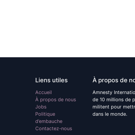
Liens utiles
À propos de n
Accueil
Amnesty Internati
À propos de nous
de 10 millions de 
Jobs
militent pour mett
Politique
dans le monde.
d’embauche
Contactez-nous