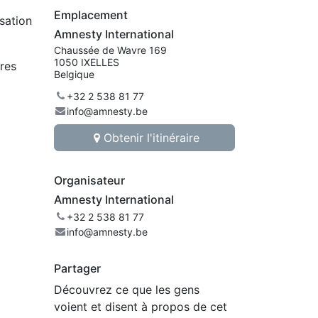
Emplacement
sation
Amnesty International
Chaussée de Wavre 169
1050 IXELLES
res
Belgique
+32 2 538 81 77
info@amnesty.be
Obtenir l'itinéraire
Organisateur
Amnesty International
+32 2 538 81 77
info@amnesty.be
Partager
Découvrez ce que les gens
voient et disent à propos de cet