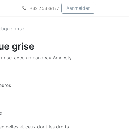
Aanmelden
+32 2 5388177
stique grise
ue grise
r grise, avec un bandeau Amnesty
eures
e
ec celles et ceux dont les droits