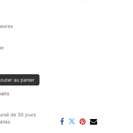
heures
ue
outer au panier
haits
ursé de 30 jours
ables