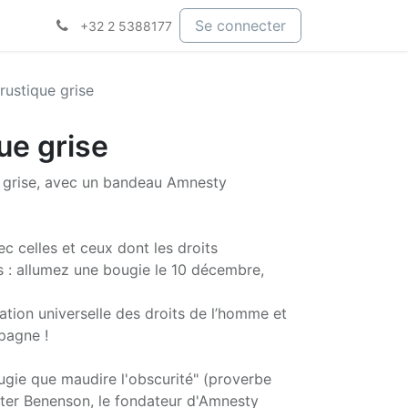
Se connecter
+32 2 5388177
rustique grise
ue grise
r grise, avec un bandeau Amnesty
ec celles et ceux dont les droits
 : allumez une bougie le 10 décembre,
ration universelle des droits de l’homme et
pagne !
ugie que maudire l'obscurité" (proverbe
eter Benenson, le fondateur d'Amnesty