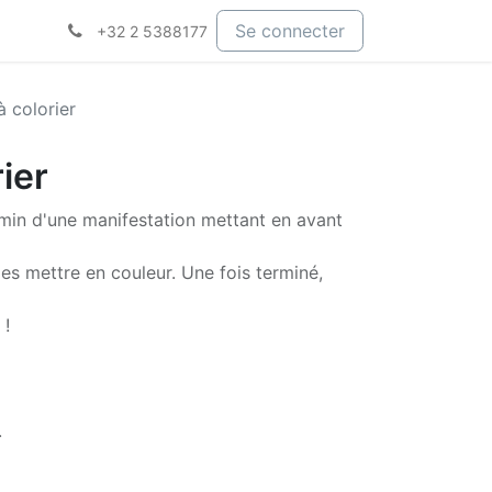
Se connecter
+32 2 5388177
à colorier
ier
emin d'une manifestation mettant en avant
les mettre en couleur. Une fois terminé,
 !
.